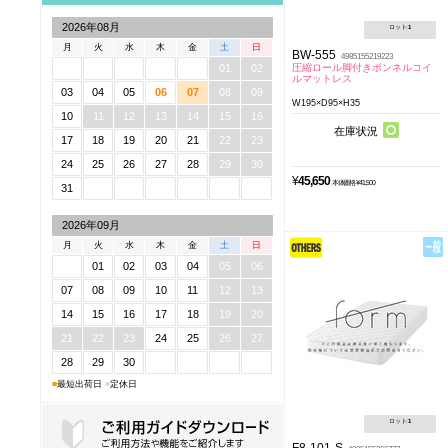
2026年08月
ロット:
1
月
火
水
木
金
土
日
BW-555
4985155219223
圧縮ロール脚付きボンネルコイ
01
02
ルマットレス
03
04
05
06
07
08
09
W195×D95×H35
10
11
12
13
14
15
16
在庫状況
17
18
19
20
21
22
23
24
25
26
27
28
29
30
¥
45,650
本体価格 ¥41,500
31
2026年09月
月
火
水
木
金
土
日
01
02
03
04
05
06
07
08
09
10
11
12
13
14
15
16
17
18
19
20
21
22
23
24
25
26
27
28
29
30
■
最短出荷日
■
定休日
ロット:
1
F8-101-S