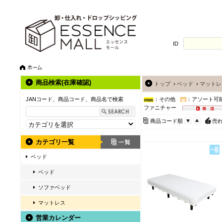
ID
商品検索(在庫確認)
トップ
›
ベッド
›
マットレ
JANコード、商品コード、商品名で検索
：その他
：アソート可
ファニチャー
商品コード順
売
カテゴリ一覧
ベッド
ベッド
ソファベッド
マットレス
営業カレンダー