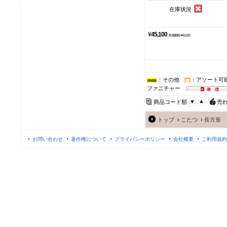
在庫状況
¥
45,100
本体価格 ¥41,000
：その他
：アソート可
ファニチャー
商品コード順
売
トップ
›
こたつ
›
長方形
お問い合わせ
著作権について
プライバシーポリシー
会社概要
ご利用規約