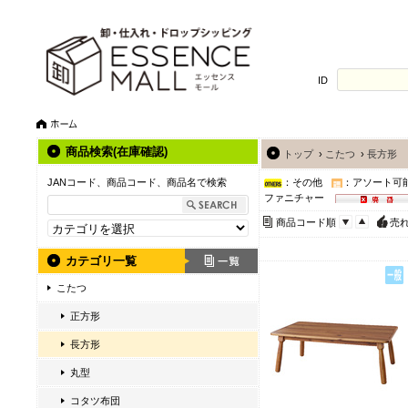
ID
商品検索(在庫確認)
トップ
›
こたつ
›
長方形
JANコード、商品コード、商品名で検索
：その他
：アソート可
ファニチャー
商品コード順
売
カテゴリ一覧
こたつ
正方形
長方形
丸型
コタツ布団