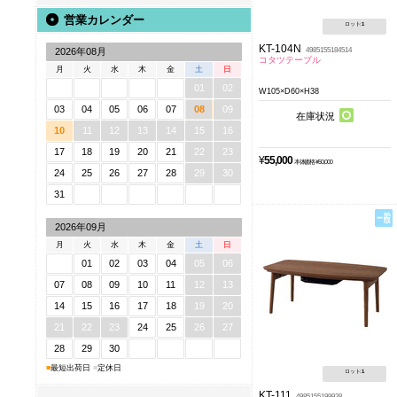
営業カレンダー
ロット:
1
KT-104N
4985155184514
2026年08月
コタツテーブル
月
火
水
木
金
土
日
01
02
W105×D60×H38
03
04
05
06
07
08
09
在庫状況
10
11
12
13
14
15
16
17
18
19
20
21
22
23
¥
55,000
本体価格 ¥50,000
24
25
26
27
28
29
30
31
2026年09月
月
火
水
木
金
土
日
01
02
03
04
05
06
07
08
09
10
11
12
13
14
15
16
17
18
19
20
21
22
23
24
25
26
27
28
29
30
■
最短出荷日
■
定休日
ロット:
1
KT-111
4985155199938