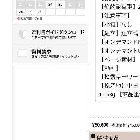
21
22
23
24
25
26
27
【静的耐荷重】2
28
29
30
【注意事項】
■
最短出荷日
■
定休日
【小箱】なし
【組立】組立式
【オンデマンドNo
ご利用ガイドダウンロード
【オンデマンドU
【ページ素材】
【動画】
【検索キーワー
【原産地】中国 【
11.5kg 【商品重
¥50,600
本体価格 ¥46,00
関連商品