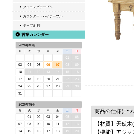
ダイニングテーブル
カウンター・ハイテーブル
テーブル 脚
営業カレンダー
2026年08月
月
火
水
木
金
土
日
01
02
03
04
05
06
07
08
09
10
11
12
13
14
15
16
17
18
19
20
21
22
23
24
25
26
27
28
29
30
31
2026年09月
商品の仕様につ
月
火
水
木
金
土
日
01
02
03
04
05
06
【材質】天然木(
07
08
09
10
11
12
13
【機能】アジャ
14
15
16
17
18
19
20