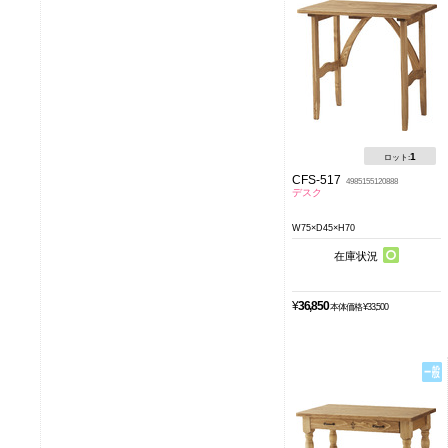
1
ロット:
CFS-517
4985155120888
デスク
W75×D45×H70
在庫状況
¥
36,850
本体価格 ¥33,500