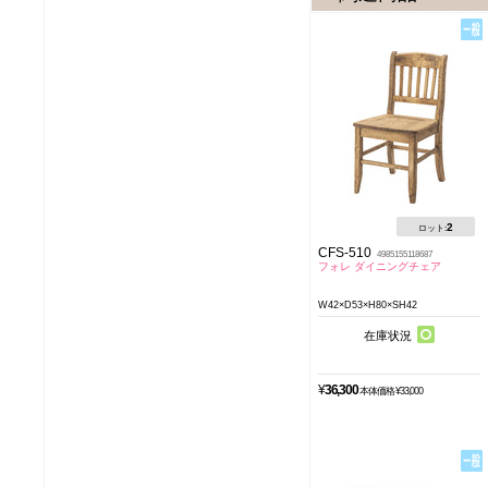
2
ロット:
CFS-510
4985155118687
フォレ ダイニングチェア
W42×D53×H80×SH42
在庫状況
¥
36,300
本体価格 ¥33,000