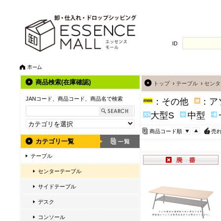
ID
商品検索(在庫確認)
トップ
›
テーブル
›
センタ
JANコード、商品コード、商品名で検索
：その他
：ア
大型S
中型
商品コード順
売
カテゴリ一覧
テーブル
センターテーブル
サイドテーブル
デスク
コンソール