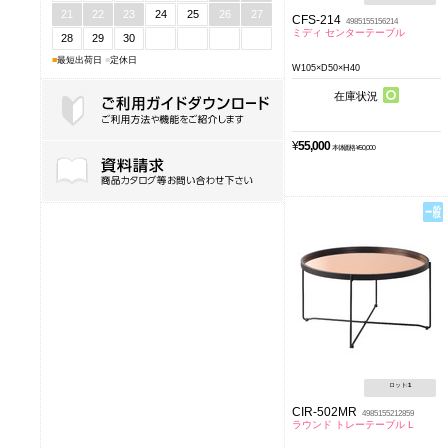
21
22
23
24
25
26
27
CFS-214
4985155156214
ミディ センターテーブル
28
29
30
■
最短出荷日
■
定休日
W105×D50×H40
在庫状況
¥
55,000
本体価格 ¥50,000
ご利用ガイドダウンロード
ロット:
1
CIR-502MR
4985155212859
ラウンド トレーテーブル L