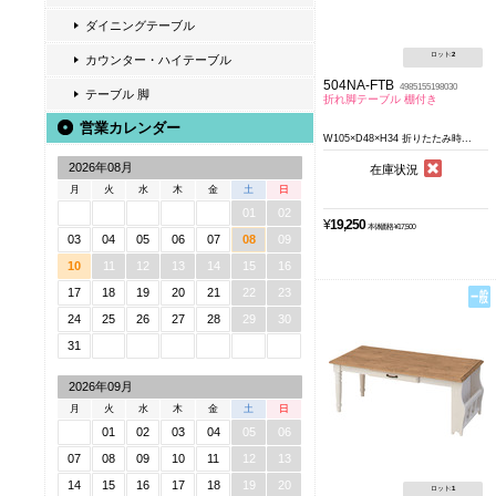
ダイニングテーブル
ロット:
2
カウンター・ハイテーブル
504NA-FTB
4985155198030
テーブル 脚
折れ脚テーブル 棚付き
営業カレンダー
W105×D48×H34 折りたたみ時...
2026年08月
在庫状況
月
火
水
木
金
土
日
01
02
¥
19,250
本体価格 ¥17,500
03
04
05
06
07
08
09
10
11
12
13
14
15
16
17
18
19
20
21
22
23
24
25
26
27
28
29
30
31
2026年09月
月
火
水
木
金
土
日
01
02
03
04
05
06
07
08
09
10
11
12
13
14
15
16
17
18
19
20
ロット:
1