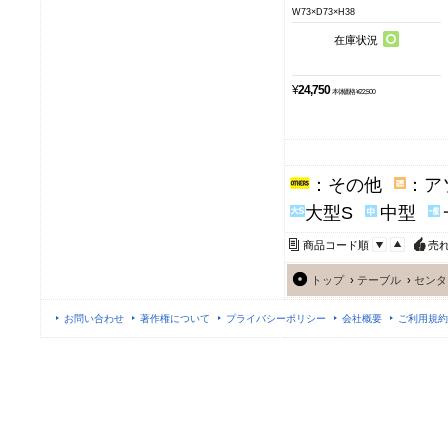
W73×D73×H38
在庫状況
¥
24,750
本体価格 ¥22,500
：その他
：ア
大型S
中型
商品コード順
売
トップ
›
テーブル
›
センタ
お問い合わせ
著作権について
プライバシーポリシー
会社概要
ご利用規約