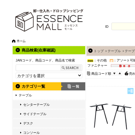
ID
商品検索(在庫確認)
トップ
›
テーブル
›
テーブ
JANコード、商品コード、商品名で検索
：その他
：アソート可
ファニチャー
商品コード順
売
カテゴリ一覧
テーブル
センターテーブル
サイドテーブル
デスク
コンソール