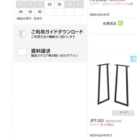
4985155265848
エアー ダイニングテーブル脚
21
22
23
24
25
26
27
28
29
30
W66×D32×H70
■
最短出荷日
■
定休日
在庫状況
ご利用ガイドダウンロード
ロット:
1
JPT-263
4985155217403
デスク 脚 (2脚組)
W35×D10×H70.5