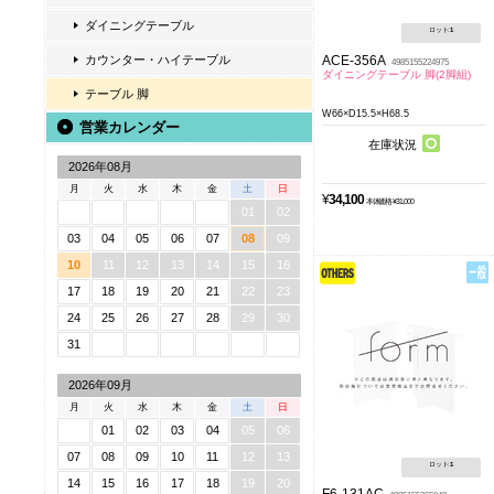
ダイニングテーブル
ロット:
1
ACE-356A
カウンター・ハイテーブル
4985155224975
ダイニングテーブル 脚(2脚組)
テーブル 脚
W66×D15.5×H68.5
営業カレンダー
在庫状況
2026年08月
月
火
水
木
金
土
日
¥
34,100
本体価格 ¥31,000
01
02
03
04
05
06
07
08
09
10
11
12
13
14
15
16
17
18
19
20
21
22
23
24
25
26
27
28
29
30
31
2026年09月
月
火
水
木
金
土
日
01
02
03
04
05
06
07
08
09
10
11
12
13
ロット:
1
14
15
16
17
18
19
20
F6-131AC