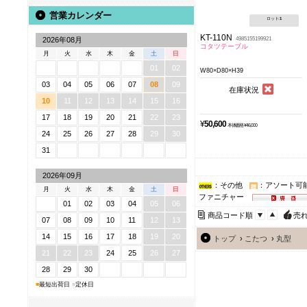
営業カレンダー
ロット:
1
KT-110N
4985155199921
2026年08月
コタツテーブル
月
火
水
木
金
土
日
01
02
W80×D80×H39
03
04
05
06
07
08
09
在庫状況
10
11
12
13
14
15
16
17
18
19
20
21
22
23
¥
50,600
本体価格 ¥46,000
24
25
26
27
28
29
30
31
2026年09月
：その他
：アソート可
月
火
水
木
金
土
日
ファニチャー
01
02
03
04
05
06
商品コード順
売
07
08
09
10
11
12
13
14
15
16
17
18
19
20
トップ
›
こたつ
›
丸型
21
22
23
24
25
26
27
28
29
30
■
最短出荷日
■
定休日