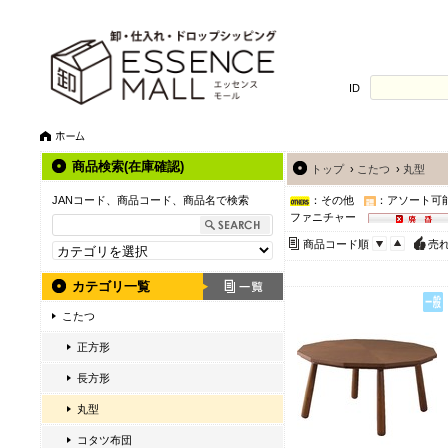
ID
商品検索(在庫確認)
トップ
›
こたつ
›
丸型
JANコード、商品コード、商品名で検索
：その他
：アソート可
ファニチャー
商品コード順
売
カテゴリ一覧
こたつ
正方形
長方形
丸型
コタツ布団