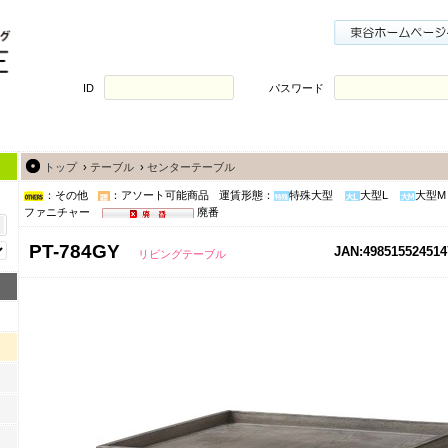
ID
パスワード
トップ
›
テーブル
›
センターテーブル
：その他
：アソート可能商品
運賃形態：
特殊大型
大型L
大型M
ファニチャー
廃番
PT-784GY
JAN:498515524514
リビングテーブル