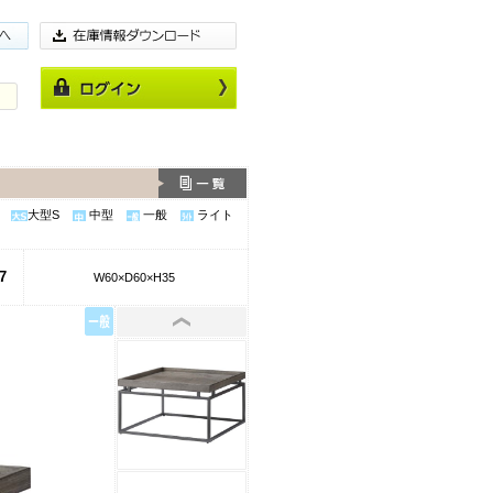
大型S
中型
一般
ライト
7
W60×D60×H35