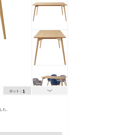
1
ロット：
した。