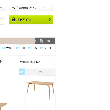
大型S
中型
一般
ライト
9
W150×D80×H72