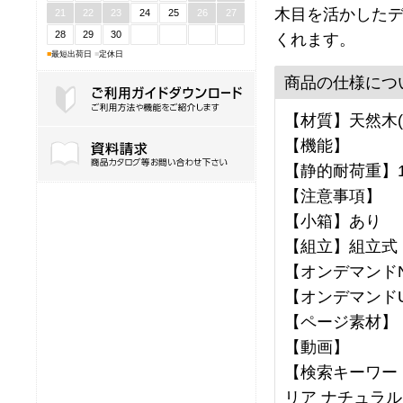
木目を活かした
21
22
23
24
25
26
27
28
29
30
くれます。
■
最短出荷日
■
定休日
商品の仕様につ
【材質】天然木(
ご利用ガイドダウンロード
【機能】
【静的耐荷重】1
【注意事項】
【小箱】あり
【組立】組立式
【オンデマンドNo
【オンデマンドU
【ページ素材】
【動画】
【検索キーワード
リア ナチュラル