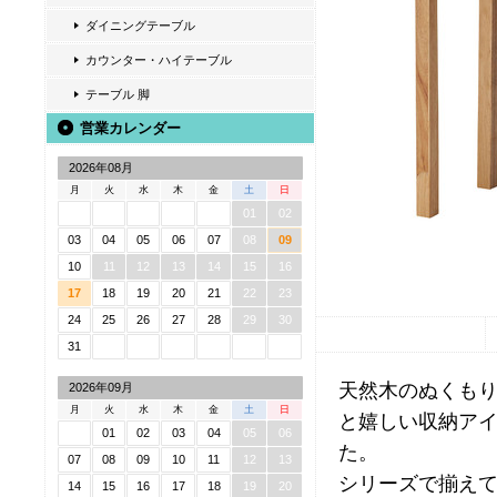
ダイニングテーブル
カウンター・ハイテーブル
テーブル 脚
営業カレンダー
2026年08月
月
火
水
木
金
土
日
01
02
03
04
05
06
07
08
09
10
11
12
13
14
15
16
17
18
19
20
21
22
23
24
25
26
27
28
29
30
31
天然木のぬくもり
2026年09月
月
火
水
木
金
土
日
と嬉しい収納ア
01
02
03
04
05
06
た。
07
08
09
10
11
12
13
シリーズで揃え
14
15
16
17
18
19
20