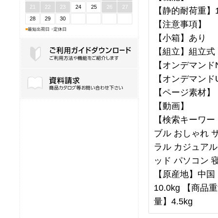
21
22
23
24
25
26
27
【静的耐荷重】1
28
29
30
【注意事項】
■
最短出荷日
■
定休日
【小箱】あり
【組立】組立式
【オンデマンドNo
ご利用ガイドダウンロード
【オンデマンドU
【ページ素材】
【動画】
【検索キーワー
ブル おしゃれ 
ラル カジュアル
ッド パソコン 
【原産地】中国 【
10.0kg 【商品
量】4.5kg