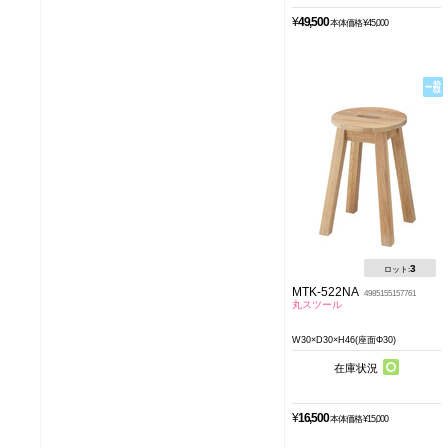
¥
49,500
本体価格 ¥45,000
3
ロット:
MTK-522NA
4985155157761
丸スツール
W30×D30×H46(座面Φ30)
在庫状況
¥
16,500
本体価格 ¥15,000