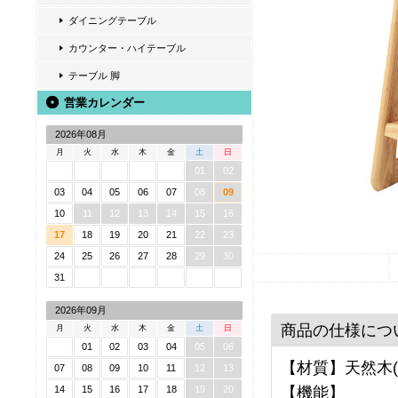
ダイニングテーブル
カウンター・ハイテーブル
テーブル 脚
営業カレンダー
2026年08月
月
火
水
木
金
土
日
01
02
03
04
05
06
07
08
09
10
11
12
13
14
15
16
17
18
19
20
21
22
23
24
25
26
27
28
29
30
31
2026年09月
商品の仕様につ
月
火
水
木
金
土
日
01
02
03
04
05
06
【材質】天然木(
07
08
09
10
11
12
13
【機能】
14
15
16
17
18
19
20