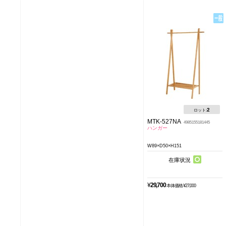
2
ロット:
MTK-527NA
4985155181445
ハンガー
W89×D50×H151
在庫状況
¥
29,700
本体価格 ¥27,000