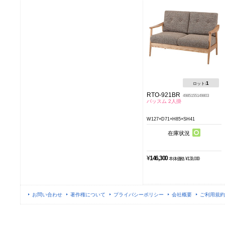
1
ロット:
RTO-921BR
4985155149803
バッスム 2人掛
W127×D71×H85×SH41
在庫状況
¥
146,300
本体価格 ¥133,000
お問い合わせ
著作権について
プライバシーポリシー
会社概要
ご利用規約