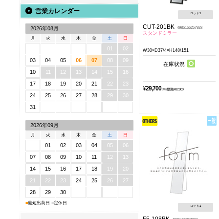
営業カレンダー
ロット:
1
CUT-201BK
4985155257928
2026年08月
スタンドミラー
月
火
水
木
金
土
日
01
02
W30×D37/4×H148/151
03
04
05
06
07
08
09
在庫状況
10
11
12
13
14
15
16
17
18
19
20
21
22
23
¥
29,700
本体価格 ¥27,000
24
25
26
27
28
29
30
31
2026年09月
月
火
水
木
金
土
日
01
02
03
04
05
06
07
08
09
10
11
12
13
14
15
16
17
18
19
20
21
22
23
24
25
26
27
28
29
30
■
最短出荷日
■
定休日
ロット:
1
F5-108BK