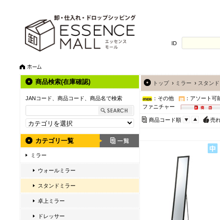
ID
商品検索(在庫確認)
トップ
›
ミラー
›
スタンド
JANコード、商品コード、商品名で検索
：その他
：アソート可
ファニチャー
商品コード順
売
カテゴリ一覧
ミラー
ウォールミラー
スタンドミラー
卓上ミラー
ドレッサー