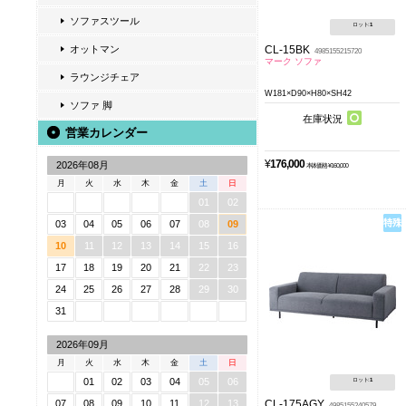
ソファスツール
ロット:
1
CL-15BK
オットマン
4985155215720
マーク ソファ
ラウンジチェア
W181×D90×H80×SH42
ソファ 脚
在庫状況
営業カレンダー
¥
176,000
2026年08月
本体価格 ¥160,000
月
火
水
木
金
土
日
01
02
03
04
05
06
07
08
09
10
11
12
13
14
15
16
17
18
19
20
21
22
23
24
25
26
27
28
29
30
31
2026年09月
月
火
水
木
金
土
日
01
02
03
04
05
06
ロット:
1
07
08
09
10
11
12
13
CL-175AGY
4985155240579