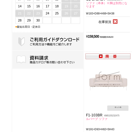
ソファ（本体）※脚は別売にな
14
15
16
17
18
19
20
ります
21
22
23
24
25
26
27
W183×D88×H68×SH38
28
29
30
在庫状況
■
最短出荷日
■
定休日
¥
159,500
本体価格 ¥145,000
ご利用ガイドダウンロード
ロット:
1
F1-103BR
4985155232475
ルバーブ ソファ
W191×D93×H82×SH43