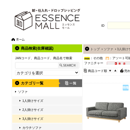
ID
商品検索(在庫確認)
トップ
›
ソファ
›
3人掛け
JANコード、商品コード、商品名で検索
：その他
：アソート可
ファニチャー
商品コード順
売
カテゴリ一覧
ソファ
1人掛けサイズ
2人掛けサイズ
3人掛けサイズ
カウチソファ