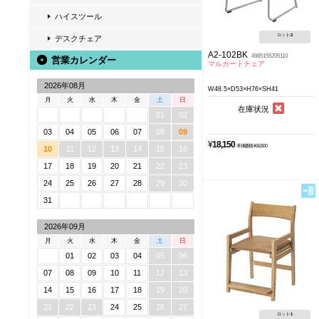
ハイスツール
ロット:
2
デスクチェア
A2-102BK
4985155205110
営業カレンダー
マルカートチェア
2026年08月
W48.5×D53×H76×SH41
月
火
水
木
金
土
日
在庫状況
01
02
03
04
05
06
07
08
09
¥
18,150
本体価格 ¥16,500
10
11
12
13
14
15
16
17
18
19
20
21
22
23
24
25
26
27
28
29
30
31
2026年09月
月
火
水
木
金
土
日
01
02
03
04
05
06
07
08
09
10
11
12
13
14
15
16
17
18
19
20
21
22
23
24
25
26
27
ロット:
1