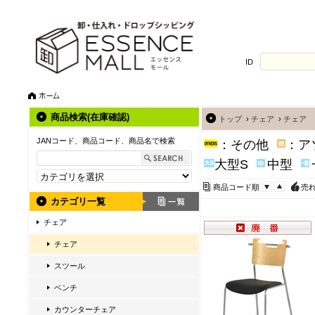
ID
商品検索(在庫確認)
トップ
›
チェア
›
チェア
JANコード、商品コード、商品名で検索
：その他
：ア
大型S
中型
商品コード順
売
カテゴリ一覧
チェア
チェア
スツール
ベンチ
カウンターチェア