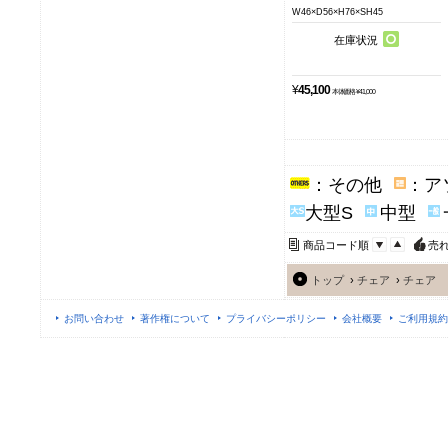
W46×D56×H76×SH45
在庫状況
¥
45,100
本体価格 ¥41,000
：その他
：ア
大型S
中型
商品コード順
売
トップ
›
チェア
›
チェア
お問い合わせ
著作権について
プライバシーポリシー
会社概要
ご利用規約