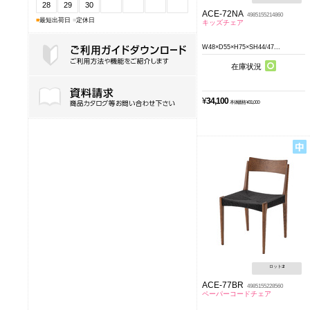
28
29
30
ACE-72NA
4985155214860
■
最短出荷日
■
定休日
キッズチェア
W48×D55×H75×SH44/47...
在庫状況
ご利用ガイドダウンロード
¥
34,100
本体価格 ¥31,000
ロット:
2
ACE-77BR
4985155228560
ペーパーコードチェア