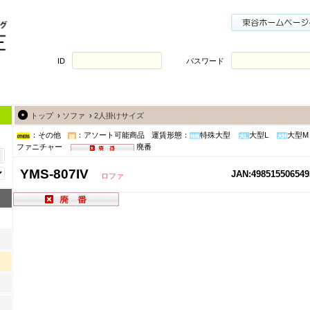
ID
パスワード
トップ
›
ソファ
›
2人掛けサイズ
：その他
：アソート可能商品
運賃形態：
特殊大型
大型L
大型M
ファニチャー
廃番
YMS-807IV
JAN:498515506549
ロファ