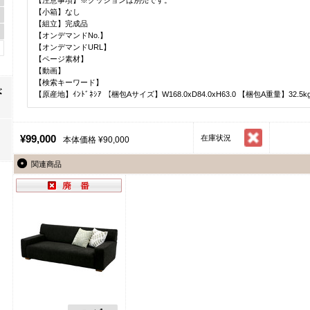
【小箱】なし
【組立】完成品
【オンデマンドNo.】
【オンデマンドURL】
【ページ素材】
【動画】
【検索キーワード】
【原産地】ｲﾝﾄﾞﾈｼｱ 【梱包Aサイズ】W168.0xD84.0xH63.0 【梱包A重量】32.5k
¥99,000
在庫状況
本体価格 ¥90,000
関連商品