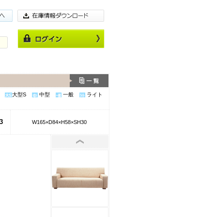
大型S
中型
一般
ライト
3
W165×D84×H58×SH30