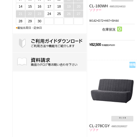
CL-180WH
14
15
16
17
18
19
20
4985155244010
ソファー
21
22
23
24
25
26
27
28
29
30
W142×D72×H67×SH44
■
最短出荷日
■
定休日
在庫状況
¥
82,500
本体価格 ¥75,000
ご利用ガイドダウンロード
ロット:
1
CL-278CGY
4985155260027
ソファ