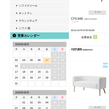
ソファスツール
ロット:
1
オットマン
CFS-846
4985155146345
ラウンジチェア
ソファ
ソファ 脚
W141×D75×H78×SH38
営業カレンダー
在庫状況
2026年08月
¥
107,800
月
火
水
木
金
土
日
本体価格 ¥98,000
01
02
03
04
05
06
07
08
09
10
11
12
13
14
15
16
17
18
19
20
21
22
23
24
25
26
27
28
29
30
31
2026年09月
月
火
水
木
金
土
日
01
02
03
04
05
06
ロット:
1
07
08
09
10
11
12
13