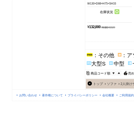
W130×D88×H75×SH33
在庫状況
¥
132,000
本体価格 ¥120,000
：その他
：ア
大型S
中型
商品コード順
売
トップ
›
ソファ
›
2人掛け
お問い合わせ
著作権について
プライバシーポリシー
会社概要
ご利用規約