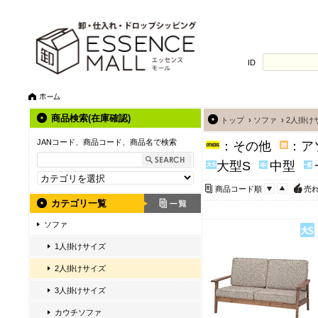
ID
商品検索(在庫確認)
トップ
›
ソファ
›
2人掛け
JANコード、商品コード、商品名で検索
：その他
：ア
大型S
中型
商品コード順
売
カテゴリ一覧
ソファ
1人掛けサイズ
2人掛けサイズ
3人掛けサイズ
カウチソファ