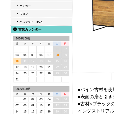
ハンガー
ワゴン
バスケット・BOX
営業カレンダー
2026年08月
月
火
水
木
金
土
日
01
02
03
04
05
06
07
08
09
10
11
12
13
14
15
16
17
18
19
20
21
22
23
24
25
26
27
28
29
30
31
●パイン古材を使
2026年09月
月
火
水
木
金
土
日
●表面の扉と引き
01
02
03
04
05
06
●古材×ブラック
07
08
09
10
11
12
13
インダストリア
14
15
16
17
18
19
20