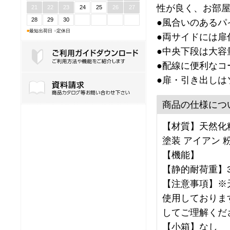
性が良く、お部
21
22
23
24
25
26
27
28
29
30
●風合いのあるパ
■
最短出荷日
■
定休日
●両サイドには扉
●中央下段は大容
●配線に便利なコ
●扉・引き出しは
ご利用ガイドダウンロード
商品の仕様につ
【材質】天然化粧
塗装 アイアン 
【機能】
【静的耐荷重】3
【注意事項】※
使用しておりま
してご理解くだ
【小箱】なし