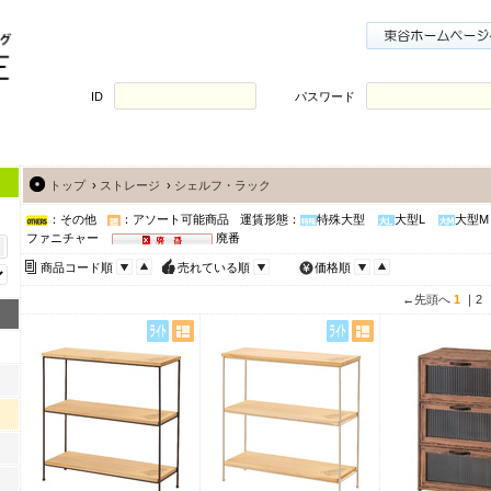
ID
パスワード
トップ
›
ストレージ
›
シェルフ・ラック
：その他
：アソート可能商品
運賃形態：
特殊大型
大型L
大型M
ファニチャー
廃番
商品コード順
売れている順
価格順
←先頭へ
1
｜
2