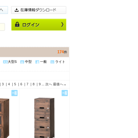
174
件
大型S
中型
一般
ライト
｜
3
｜
4
｜
5
｜
6
｜
7
｜
8
｜
9
...
次へ
最後へ→