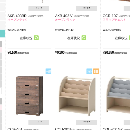
ロット:
8
ロット:
8
AKB-403BR
AKB-403IV
CCR-107
4985155152360
4985155152377
498515515
オープンラック
オープンラック
フラップチェスト
W40×D14×H40
W40×D14×H40
W40×D30×H60
在庫状況
在庫状況
在庫状況
¥
6,160
¥
6,160
¥
26,950
本体価格 ¥5,600
本体価格 ¥5,600
本体価格 ¥24,500
ロット:
1
ロット:
2
CCR-401
COU-201BE
COU-201GY
4985155189069
4985155257690
49851