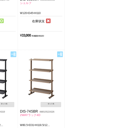
シェルフ
W120×D45×H110
在庫状況
¥
33,000
本体価格 ¥30,000
ロット:
1
ロット:
1
DIS-74SBR
24319
4985155224326
2WAYラック4D
...
W80.5×D31×H119.5/12...