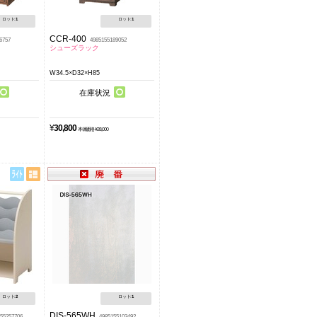
ロット:
1
ロット:
1
CCR-400
6757
4985155189052
シューズラック
W34.5×D32×H85
在庫状況
¥
30,800
本体価格 ¥28,000
ロット:
2
ロット:
1
DIS-565WH
55257706
4985155103492