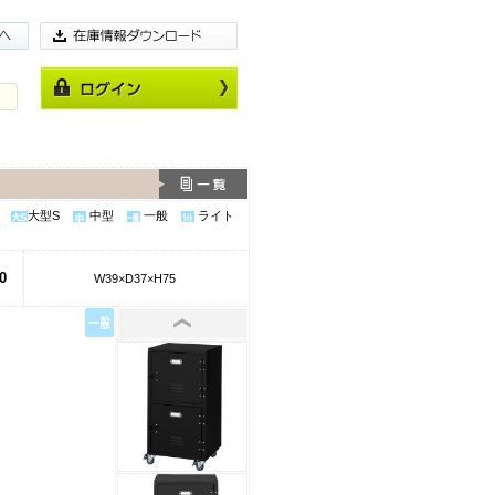
大型S
中型
一般
ライト
0
W39×D37×H75