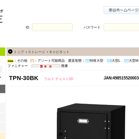
ID
パスワード
トップ
›
ストレージ
›
キャビネット
：その他
：アソート可能商品
運賃形態：
特殊大型
大型L
大型M
ファニチャー
廃番
TPN-30BK
JAN:498515520003
ラルド チェスト2D