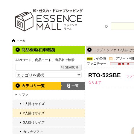
ID
商品検索(在庫確認)
トップ
›
ソファ
›
2人掛け
：その他
：アソート可
JANコード、商品コード、商品名で検索
ファニチャー
RTO-52SBE
ソフ
なります
カテゴリ一覧
ソファ
1人掛けサイズ
2人掛けサイズ
3人掛けサイズ
カウチソファ