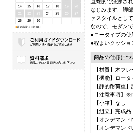
直線的で洗練さ
14
15
16
17
18
19
20
なじみます。脚
21
22
23
24
25
26
27
ァスタイルとし
28
29
30
なので、モダン
■
最短出荷日
■
定休日
●ロータイプの使
●程よいクッショ
ご利用ガイドダウンロード
商品の仕様につ
【材質】木フレー
【機能】ロータ
【静的耐荷重】
【注意事項】※R
【小箱】なし
【組立】完成品
【オンデマンドNo
【オンデマンドU