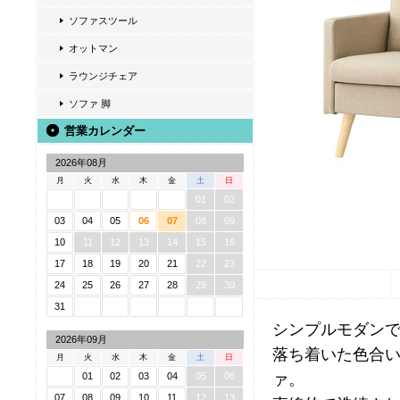
ソファスツール
オットマン
ラウンジチェア
ソファ 脚
営業カレンダー
2026年08月
月
火
水
木
金
土
日
01
02
03
04
05
06
07
08
09
10
11
12
13
14
15
16
17
18
19
20
21
22
23
24
25
26
27
28
29
30
31
シンプルモダン
2026年09月
落ち着いた色合
月
火
水
木
金
土
日
ァ。
01
02
03
04
05
06
07
08
09
10
11
12
13