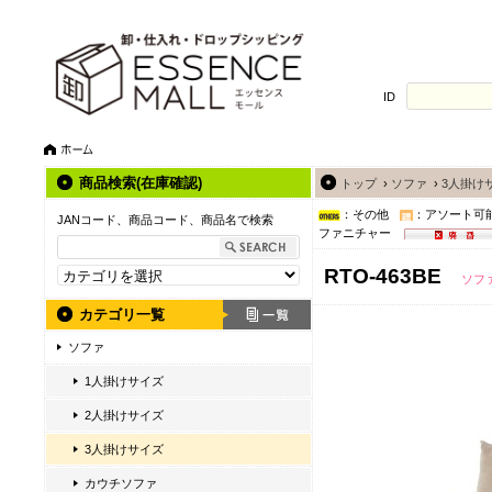
ID
商品検索(在庫確認)
トップ
›
ソファ
›
3人掛け
：その他
：アソート可
JANコード、商品コード、商品名で検索
ファニチャー
RTO-463BE
ソファ
カテゴリ一覧
ソファ
1人掛けサイズ
2人掛けサイズ
3人掛けサイズ
カウチソファ