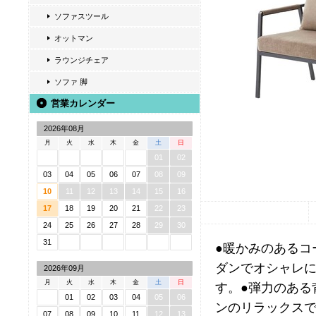
ソファスツール
オットマン
ラウンジチェア
ソファ 脚
営業カレンダー
2026年08月
月
火
水
木
金
土
日
01
02
03
04
05
06
07
08
09
10
11
12
13
14
15
16
17
18
19
20
21
22
23
24
25
26
27
28
29
30
31
●暖かみのあるコ
ダンでオシャレに
2026年09月
月
火
水
木
金
土
日
す。●弾力のある
01
02
03
04
05
06
ンのリラックスで
07
08
09
10
11
12
13