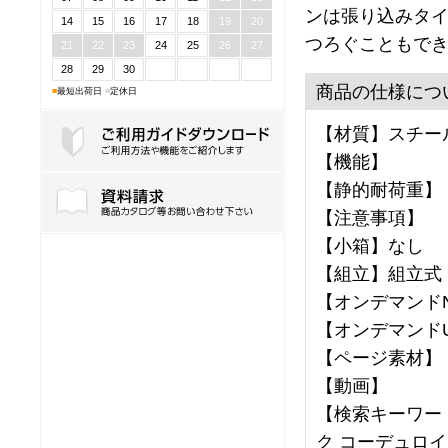
ンは張り込みタ
14
15
16
17
18
19
20
つろぐこともで
21
22
23
24
25
26
27
28
29
30
商品の仕様につ
■
最短出荷日
■
定休日
【材質】スチール
【機能】
ご利用ガイドダウンロード
【静的耐荷重】
【注意事項】
【小箱】なし
【組立】組立式
【オンデマンドNo
【オンデマンドU
【ページ素材】
【動画】
【検索キーワード
ク コーデュロイ