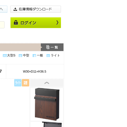
大型S
中型
一般
ライト
7
W30×D11×H36.5