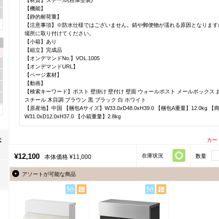
【機能】
【静的耐荷重】
【注意事項】※防水仕様ではございません。錆や郵便物が濡れる原因となります
場所に取り付けてください。
【小箱】あり
【組立】完成品
【オンデマンドNo.】VOL.1005
【オンデマンドURL】
【ページ素材】
【動画】
【検索キーワード】ポスト 壁掛け 壁付け 壁面 ウォールポスト メールボックス お
スチール 木目調 ブラウン 黒 ブラック 白 ホワイト
【原産地】中国 【梱包Aサイズ】W33.0xD48.0xH39.0 【梱包A重量】12.0kg 
W31.0xD12.0xH37.0 【小箱重量】2.8kg
カー
¥12,100
在庫状況
数量
本体価格 ¥11,000
アソートが可能な商品