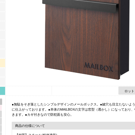
ロット
●無駄をそぎ落としたシンプルデザインのメールボックス。●鍵穴も目立たないよ
に仕上がっております。●本体のMAILBOXの文字は窓型（透かし）になっており
きます。●カギ付きなので防犯面も安心。
商品の仕様について
【材質】スチール(粉体塗装)