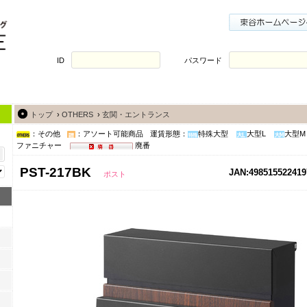
ID
パスワード
トップ
›
OTHERS
›
玄関・エントランス
：その他
：アソート可能商品
運賃形態：
特殊大型
大型L
大型M
ファニチャー
廃番
PST-217BK
JAN:498515522419
ポスト