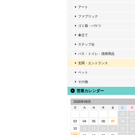
アート
ファブリック
ゴミ箱・バケツ
傘立て
ステップ台
バス・トイレ・清掃用品
玄関・エントランス
ペット
その他
営業カレンダー
2026年08月
月
火
水
木
金
土
日
01
02
03
04
05
06
07
08
09
10
11
12
13
14
15
16