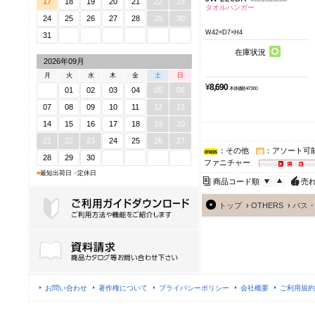
17
18
19
20
21
22
23
タオルハンガー
24
25
26
27
28
29
30
W42×D7×H4
31
在庫状況
2026年09月
月
火
水
木
金
土
日
¥
8,690
01
02
03
04
05
06
本体価格 ¥7,900
07
08
09
10
11
12
13
14
15
16
17
18
19
20
21
22
23
24
25
26
27
：その他
：アソート可
28
29
30
ファニチャー
■
最短出荷日
■
定休日
商品コード順
売
トップ
›
OTHERS
›
バス
ご利用ガイドダウンロード
お問い合わせ
著作権について
プライバシーポリシー
会社概要
ご利用規約