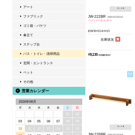
アート
ロット:
4
JW-222BR
ファブリック
4985155230310
ペーパーホルダー
ゴミ箱・バケツ
約W30×D14×H15
傘立て
在庫状況
ステップ台
バス・トイレ・清掃用品
¥
9,130
本体価格 ¥8,300
玄関・エントランス
ペット
その他
営業カレンダー
2026年08月
月
火
水
木
金
土
日
01
02
03
04
05
06
07
08
09
ロット:
4
10
11
12
13
14
15
16
JW-226BR
4985155230358