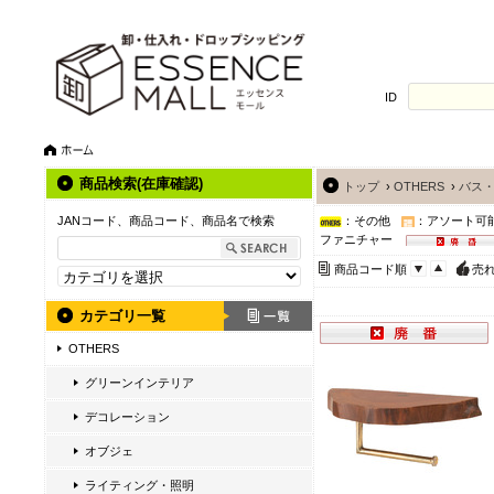
ID
商品検索(在庫確認)
トップ
›
OTHERS
›
バス
JANコード、商品コード、商品名で検索
：その他
：アソート可
ファニチャー
商品コード順
売
カテゴリ一覧
OTHERS
グリーンインテリア
デコレーション
オブジェ
ライティング・照明