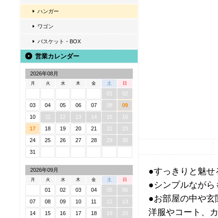
ハンガー
ワゴン
バスケット・BOX
営業カレンダー
2026年08月
月
火
水
木
金
土
日
01
02
03
04
05
06
07
08
09
10
11
12
13
14
15
16
17
18
19
20
21
22
23
24
25
26
27
28
29
30
31
●すっきりと魅せ
2026年09月
月
火
水
木
金
土
日
●シンプルながら
01
02
03
04
05
06
●お部屋の中や玄
07
08
09
10
11
12
13
洋服やコート、
14
15
16
17
18
19
20