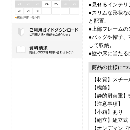
●見せるインテリ
21
22
23
24
25
26
27
28
29
30
●スリムな形状な
■
最短出荷日
■
定休日
と配置。
●上部フレームの
●バッグや帽子、
して収納。
ご利用ガイドダウンロード
●壁や床に当たる
商品の仕様につ
【材質】スチール
【機能】
【静的耐荷重】5
【注意事項】
【小箱】あり
【組立】組立式
【オンデマンドNo