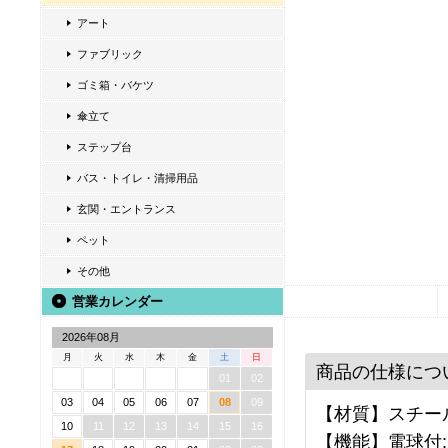
アート
ファブリック
ゴミ箱・バケツ
傘立て
ステップ台
バス・トイレ・清掃用品
玄関・エントランス
ペット
その他
営業カレンダー
2026年08月
月
火
水
木
金
土
日
商品の仕様につ
01
02
03
04
05
06
07
08
09
【材質】スチール
10
11
12
13
14
15
16
【機能】電球付:L