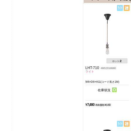
2
ロット:
LHT-710
4985155186860
ライト
W6×D6×H11(コード長さ1M)
在庫状況
¥
7,480
本体価格 ¥6,800