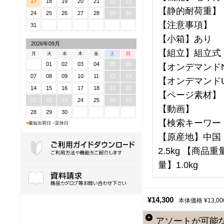
17
18
19
20
21
22
23
【静的耐荷重】
24
25
26
27
28
29
30
【注意事項】
31
【小箱】あり
2026年09月
【組立】組立式
月
火
水
木
金
土
日
01
02
03
04
05
06
【オンデマンドNo
07
08
09
10
11
12
13
【オンデマンドU
14
15
16
17
18
19
20
【ページ素材】
21
22
23
24
25
26
27
【動画】
28
29
30
【検索キーワー
■
最短出荷日
■
定休日
【原産地】中国 【
2.5kg 【商品重
量】1.0kg
ご利用ガイドダウンロード
¥14,300
本体価格 ¥13,00
アソートが可能