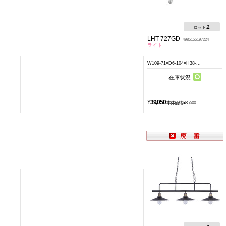
2
ロット:
LHT-727GD
4985155197224
ライト
W109-71×D6-104×H38-...
在庫状況
¥
39,050
本体価格 ¥35,500