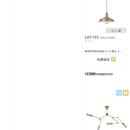
2
ロット:
LHT-723
4985155186990
ライト
W26×D26×H16(コード長さ 1...
在庫状況
¥
17,050
本体価格 ¥15,500