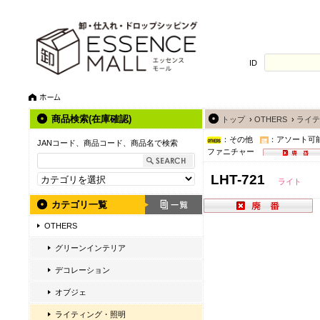
ID
商品検索(在庫確認)
トップ
›
OTHERS
›
ライテ
：その他
：アソート可
JANコード、商品コード、商品名で検索
ファニチャー
LHT-721
ライト
カテゴリ一覧
OTHERS
グリーンインテリア
デコレーション
オブジェ
ライティング・照明