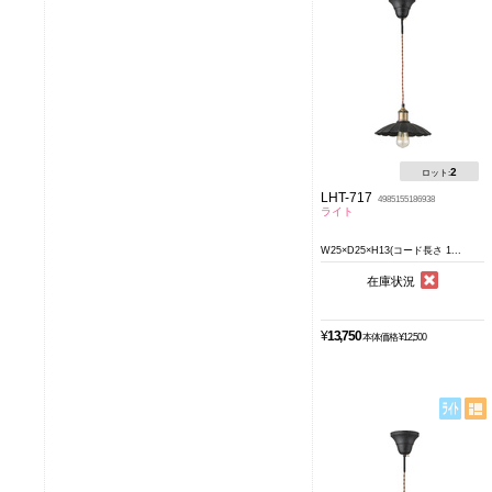
2
ロット:
LHT-717
4985155186938
ライト
W25×D25×H13(コード長さ 1...
在庫状況
¥
13,750
本体価格 ¥12,500