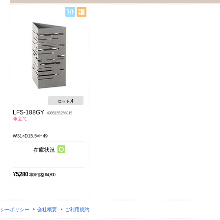
4
ロット:
LFS-188GY
4985155256815
傘立て
W31×D15.5×H49
在庫状況
¥
5,280
本体価格 ¥4,800
シーポリシー
会社概要
ご利用規約