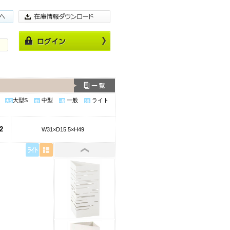
大型S
中型
一般
ライト
2
W31×D15.5×H49