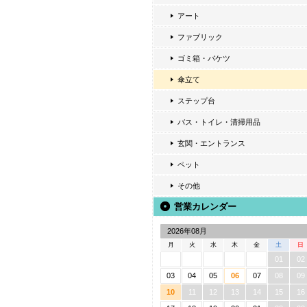
アート
ファブリック
ゴミ箱・バケツ
傘立て
ステップ台
バス・トイレ・清掃用品
玄関・エントランス
ペット
その他
営業カレンダー
2026年08月
月
火
水
木
金
土
日
01
02
03
04
05
06
07
08
09
10
11
12
13
14
15
16