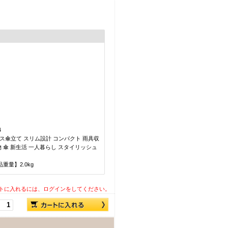
4
ス傘立て スリム設計 コンパクト 雨具収
物 傘 新生活 一人暮らし スタイリッシュ
品重量】2.0kg
トに入れるには、ログインをしてください。