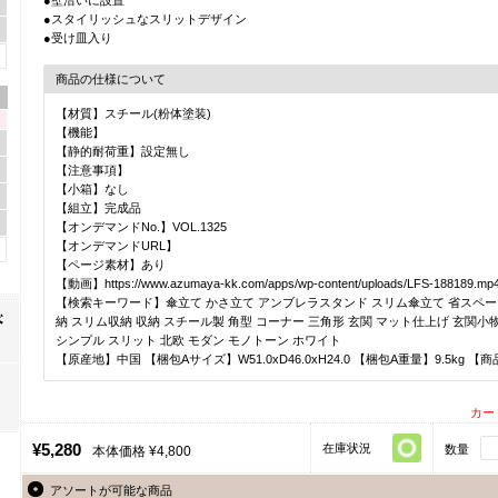
●スタイリッシュなスリットデザイン
●受け皿入り
商品の仕様について
【材質】スチール(粉体塗装)
【機能】
【静的耐荷重】設定無し
【注意事項】
【小箱】なし
【組立】完成品
【オンデマンドNo.】VOL.1325
【オンデマンドURL】
【ページ素材】あり
【動画】https://www.azumaya-kk.com/apps/wp-content/uploads/LFS-188189.mp
【検索キーワード】傘立て かさ立て アンブレラスタンド スリム傘立て 省スペー
納 スリム収納 収納 スチール製 角型 コーナー 三角形 玄関 マット仕上げ 玄関小
シンプル スリット 北欧 モダン モノトーン ホワイト
【原産地】中国 【梱包Aサイズ】W51.0xD46.0xH24.0 【梱包A重量】9.5kg 【商
カー
¥5,280
在庫状況
数量
本体価格 ¥4,800
アソートが可能な商品