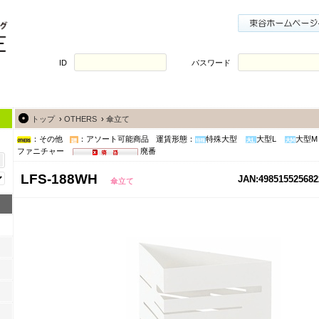
ID
パスワード
トップ
›
OTHERS
›
傘立て
：その他
：アソート可能商品
運賃形態：
特殊大型
大型L
大型M
ファニチャー
廃番
LFS-188WH
JAN:498515525682
傘立て