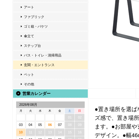
アート
ファブリック
ゴミ箱・バケツ
傘立て
ステップ台
バス・トイレ・清掃用品
玄関・エントランス
ペット
その他
営業カレンダー
2026年08月
●置き場所を選ば
月
火
水
木
金
土
日
ズ感で、置き場所
01
02
03
04
05
06
07
08
09
ます。●お部屋や
10
11
12
13
14
15
16
デザイン。●幅46