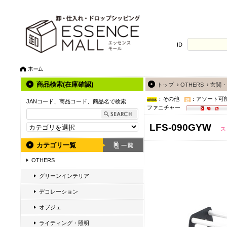
ID
商品検索(在庫確認)
トップ
›
OTHERS
›
玄関・
：その他
：アソート可
JANコード、商品コード、商品名で検索
ファニチャー
LFS-090GYW
ス
カテゴリ一覧
OTHERS
グリーンインテリア
デコレーション
オブジェ
ライティング・照明