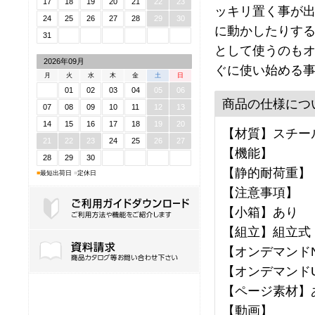
17
18
19
20
21
22
23
ッキリ置く事が出
24
25
26
27
28
29
30
に動かしたりする
31
として使うのもオ
2026年09月
ぐに使い始める
月
火
水
木
金
土
日
01
02
03
04
05
06
商品の仕様につ
07
08
09
10
11
12
13
14
15
16
17
18
19
20
【材質】スチール
21
22
23
24
25
26
27
【機能】
28
29
30
【静的耐荷重】
■
最短出荷日
■
定休日
【注意事項】
【小箱】あり
【組立】組立式
ご利用ガイドダウンロード
【オンデマンドNo
【オンデマンドU
【ページ素材】
【動画】