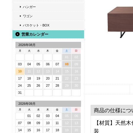
ハンガー
ワゴン
バスケット・BOX
営業カレンダー
2026年08月
月
火
水
木
金
土
日
01
02
03
04
05
06
07
08
09
10
11
12
13
14
15
16
17
18
19
20
21
22
23
24
25
26
27
28
29
30
31
2026年09月
商品の仕様につ
月
火
水
木
金
土
日
01
02
03
04
05
06
【材質】天然木化
07
08
09
10
11
12
13
装
14
15
16
17
18
19
20