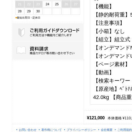
21
22
23
24
25
26
27
【機能】
28
29
30
【静的耐荷重】5
■
最短出荷日
■
定休日
【注意事項】
【小箱】なし
【組立】組立式
ご利用ガイドダウンロード
【オンデマンドN
【オンデマンドU
【ページ素材】
【動画】
【検索キーワー
【原産地】ﾍﾞﾄﾅﾑ
42.0kg 【商品重
¥121,000
本体価格 ¥110,
お問い合わせ
著作権について
プライバシーポリシー
会社概要
ご利用規約