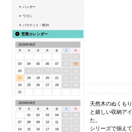
ハンガー
ワゴン
バスケット・BOX
営業カレンダー
2026年08月
月
火
水
木
金
土
日
01
02
03
04
05
06
07
08
09
10
11
12
13
14
15
16
17
18
19
20
21
22
23
24
25
26
27
28
29
30
31
天然木のぬくもり
2026年09月
月
火
水
木
金
土
日
と嬉しい収納ア
01
02
03
04
05
06
た。
07
08
09
10
11
12
13
シリーズで揃え
14
15
16
17
18
19
20