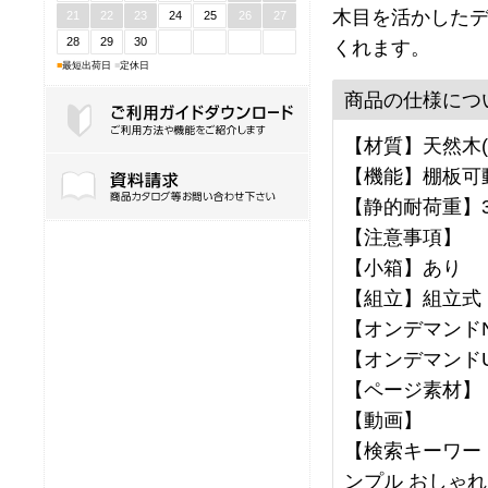
木目を活かした
21
22
23
24
25
26
27
28
29
30
くれます。
■
最短出荷日
■
定休日
商品の仕様につ
【材質】天然木(
ご利用ガイドダウンロード
【機能】棚板可
【静的耐荷重】3
【注意事項】
【小箱】あり
【組立】組立式
【オンデマンドNo
【オンデマンドU
【ページ素材】
【動画】
【検索キーワード
ンプル おしゃれ