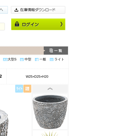
大型S
中型
一般
ライト
2
W25×D25×H20