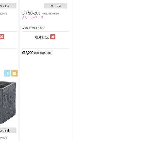
3
3
ロット:
ロット:
GRNB-205
209446
4985155209460
グリーンベース
W28×D28×H56.5
在庫状況
¥
13,200
本体価格 ¥12,000
3
ロット:
209507