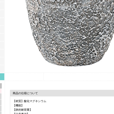
商品の仕様について
【材質】酸化マグネシウム
【機能】
【静的耐荷重】
【注意事項】