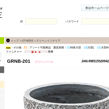
ID
パスワード
トップ
›
OTHERS
›
グリーンインテリア
：その他
：アソート可能商品
運賃形態：
特殊大型
大型L
大型M
ファニチャー
廃番
GRNB-201
JAN:498515520942
グリーンベース