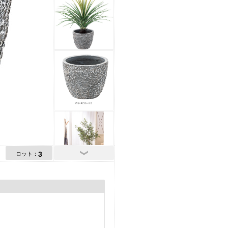
3
ロット：