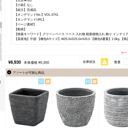
【小箱】なし
【組立】完成品
【オンデマンドNo.】VOL.0741
【オンデマンドURL】
【ページ素材】
【動画】
【検索キーワード】グリーンベース ベース 入れ物 観葉植物入れ 飾り インテリア
【原産地】中国 【梱包Aサイズ】W25.0xD25.0xH20.0 【梱包A重量】2.0kg 【商
カー
¥6,930
在庫状況
数量
本体価格 ¥6,300
アソートが可能な商品