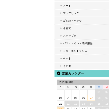
アート
ファブリック
ゴミ箱・バケツ
傘立て
ステップ台
バス・トイレ・清掃用品
玄関・エントランス
ペット
その他
営業カレンダー
2026年08月
月
火
水
木
金
土
日
01
02
03
04
05
06
07
08
09
10
11
12
13
14
15
16