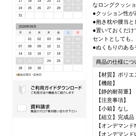
17
18
19
20
21
22
23
なロングクッシ
24
25
26
27
28
29
30
●クッション性が
31
●抱き枕や腰当と
2026年09月
●置いておくだけ
月
火
水
木
金
土
日
セントとしても
01
02
03
04
05
06
●ぬくもりのある
07
08
09
10
11
12
13
14
15
16
17
18
19
20
商品の仕様につ
21
22
23
24
25
26
27
28
29
30
【材質】ポリエ
■
最短出荷日
■
定休日
【機能】
【静的耐荷重】
【注意事項】
ご利用ガイドダウンロード
【小箱】なし
【組立】完成品
【オンデマンドNo
【オンデマンドU