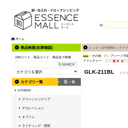
ID
商品検索(在庫確認)
トップ
›
OTHERS
›
ファブ
：その他
：アソート可
JANコード、商品コード、商品名で検索
ファニチャー
GLK-211BL
もち
カテゴリ一覧
OTHERS
グリーンインテリア
デコレーション
オブジェ
ライティング・照明