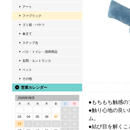
アート
ファブリック
ゴミ箱・バケツ
傘立て
ステップ台
バス・トイレ・清掃用品
玄関・エントランス
ペット
その他
営業カレンダー
2026年08月
●もちもち触感の
月
火
水
木
金
土
日
●触り心地の良い
01
02
03
04
05
06
07
08
09
ム。
10
11
12
13
14
15
16
●結び目を解くこ