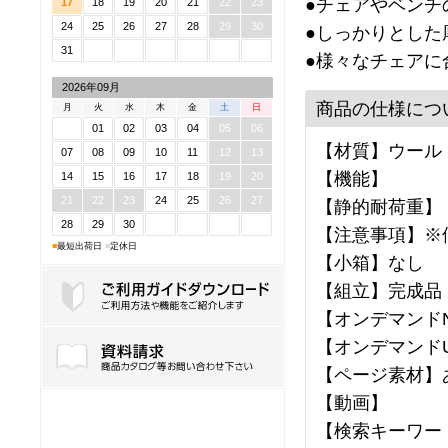
●チェアやベンチ
17
18
19
20
21
22
23
24
25
26
27
28
29
30
●しっかりとした
31
●様々なチェアに
2026年09月
商品の仕様につ
月
火
水
木
金
土
日
01
02
03
04
05
06
【材質】ウール
07
08
09
10
11
12
13
【機能】
14
15
16
17
18
19
20
21
22
23
24
25
26
27
【静的耐荷重】
28
29
30
【注意事項】※
■
最短出荷日
■
定休日
【小箱】なし
【組立】完成品
【オンデマンドNo
ご利用ガイドダウンロード
【オンデマンドU
【ページ素材】
【動画】
【検索キーワード