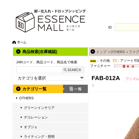
ID
商品検索(在庫確認)
トップ
›
OTHERS
›
ファブ
：その他
：アソート可
JANコード、商品コード、商品名で検索
ファニチャー
FAB-012A
アニマル
ト
カテゴリ一覧
OTHERS
グリーンインテリア
デコレーション
オブジェ
ライティング・照明