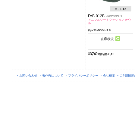
12
ロット:
FAB-012B
4985155230815
アニマルシートクッション オウ
ル
約W36×D36×H1.8
在庫状況
¥
3,740
本体価格 ¥3,400
お問い合わせ
著作権について
プライバシーポリシー
会社概要
ご利用規約