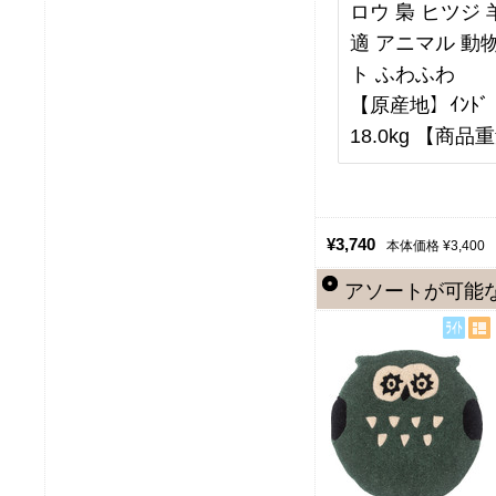
ロウ 梟 ヒツジ
適 アニマル 動
ト ふわふわ
【原産地】ｲﾝﾄﾞ 
18.0kg 【商品重
¥3,740
本体価格 ¥3,400
アソートが可能