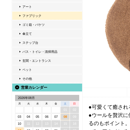
アート
ファブリック
ゴミ箱・バケツ
傘立て
ステップ台
バス・トイレ・清掃用品
玄関・エントランス
ペット
その他
営業カレンダー
2026年08月
月
火
水
木
金
土
日
●可愛くて癒され
01
02
●ウールを贅沢に
03
04
05
06
07
08
09
るのもポイント
10
11
12
13
14
15
16