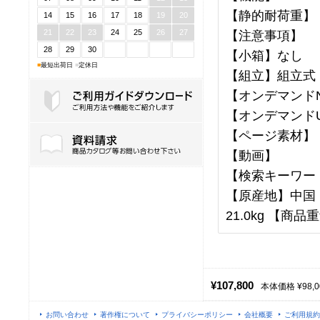
【静的耐荷重】
14
15
16
17
18
19
20
21
22
23
24
25
26
27
【注意事項】
28
29
30
【小箱】なし
■
最短出荷日
■
定休日
【組立】組立式
【オンデマンドN
【オンデマンドU
ご利用ガイドダウンロード
【ページ素材】
【動画】
【検索キーワー
【原産地】中国 【
21.0kg 【商品重
¥107,800
本体価格 ¥98,0
お問い合わせ
著作権について
プライバシーポリシー
会社概要
ご利用規約