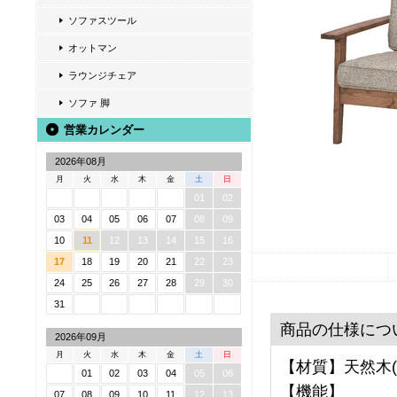
ソファスツール
オットマン
ラウンジチェア
ソファ 脚
営業カレンダー
2026年08月
月
火
水
木
金
土
日
01
02
03
04
05
06
07
08
09
10
11
12
13
14
15
16
17
18
19
20
21
22
23
24
25
26
27
28
29
30
31
商品の仕様につ
2026年09月
月
火
水
木
金
土
日
【材質】天然木(
01
02
03
04
05
06
【機能】
07
08
09
10
11
12
13