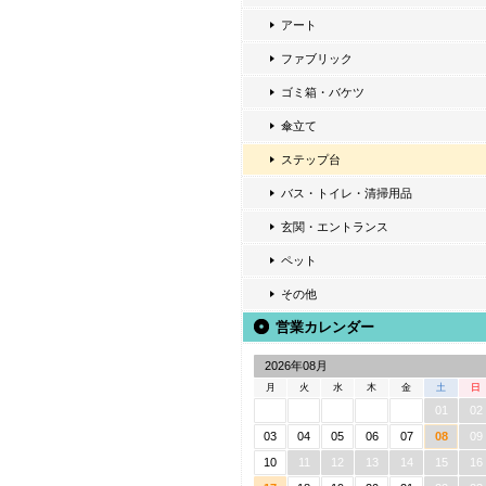
アート
ファブリック
ゴミ箱・バケツ
傘立て
ステップ台
バス・トイレ・清掃用品
玄関・エントランス
ペット
その他
営業カレンダー
2026年08月
月
火
水
木
金
土
日
01
02
03
04
05
06
07
08
09
10
11
12
13
14
15
16