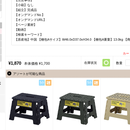
【小箱】なし
【組立】完成品
【オンデマンドNo.】
【オンデマンドURL】
【ページ素材】
【動画】
【検索キーワード】
【原産地】中国 【梱包Aサイズ】W46.0xD37.0xH34.0 【梱包A重量】13.0kg 【
カー
¥1,870
在庫状況
数量
本体価格 ¥1,700
アソートが可能な商品