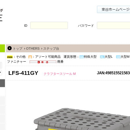
ID
パスワード
トップ
›
OTHERS
›
ステップ台
：その他
：アソート可能商品
運賃形態：
特殊大型
大型L
大型M
ファニチャー
廃番
LFS-411GY
JAN:498515521583
クラフタースツール M