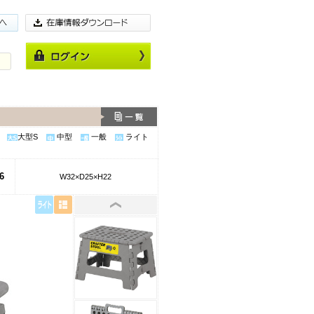
大型S
中型
一般
ライト
6
W32×D25×H22