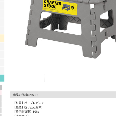
商品の仕様について
【材質】ポリプロピレン
【機能】折りたたみ式
【静的耐荷重】80kg
【注意事項】