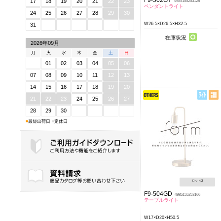
17
18
19
20
21
22
23
4985155253128
ペンダントライト
24
25
26
27
28
29
30
W26.5×D26.5×H32.5
31
在庫状況
2026年09月
月
火
水
木
金
土
日
01
02
03
04
05
06
07
08
09
10
11
12
13
14
15
16
17
18
19
20
21
22
23
24
25
26
27
28
29
30
■
最短出荷日
■
定休日
ご利用ガイドダウンロード
ロット:
2
F9-504GD
4985155253166
テーブルライト
W17×D20×H50.5