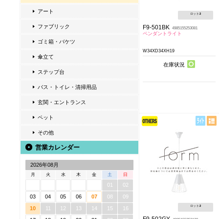
アート
ロット:
2
ファブリック
F9-501BK
4985155253081
ペンダントライト
ゴミ箱・バケツ
W34XD34XH19
傘立て
在庫状況
ステップ台
バス・トイレ・清掃用品
玄関・エントランス
ペット
その他
営業カレンダー
2026年08月
月
火
水
木
金
土
日
01
02
03
04
05
06
07
08
09
ロット:
2
10
11
12
13
14
15
16
F9-502GY