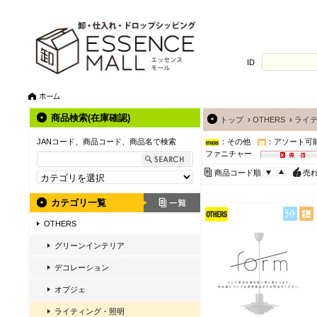
ID
商品検索(在庫確認)
トップ
›
OTHERS
›
ライ
JANコード、商品コード、商品名で検索
：その他
：アソート可
ファニチャー
商品コード順
売
カテゴリ一覧
OTHERS
グリーンインテリア
デコレーション
オブジェ
ライティング・照明