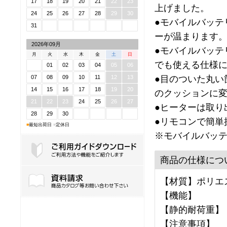
17
18
19
20
21
22
23
上げました。
24
25
26
27
28
29
30
●モバイルバッテ
31
ーが温まります
2026年09月
●モバイルバッテ
月
火
水
木
金
土
日
でも使える仕様
01
02
03
04
05
06
●目のついた丸い
07
08
09
10
11
12
13
14
15
16
17
18
19
20
のクッションに
21
22
23
24
25
26
27
●ヒーターは取り
28
29
30
●リモコンで簡単
■
最短出荷日
■
定休日
※モバイルバッ
商品の仕様につ
ご利用ガイドダウンロード
【材質】ポリエ
【機能】
【静的耐荷重】
【注意事項】