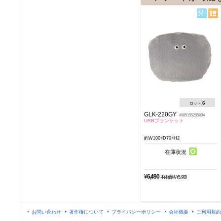
6
ロット:
GLK-220GY
4985155255894
USBブランケット
約W100×D70×H2
在庫状況
¥
6,490
本体価格 ¥5,900
お問い合わせ
著作権について
プライバシーポリシー
会社概要
ご利用規約