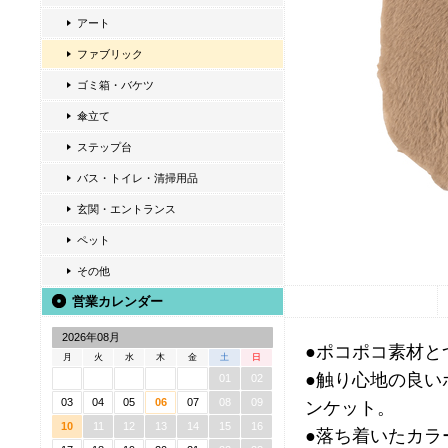
アート
ファブリック
ゴミ箱・バケツ
傘立て
ステップ台
バス・トイレ・清掃用品
玄関・エントランス
ペット
その他
営業カレンダー
2026年08月
●ポコポコ素材と
月
火
水
木
金
土
日
●触り心地の良い
01
02
03
04
05
06
07
08
09
ンケット。
10
11
12
13
14
15
16
●落ち着いたカラ