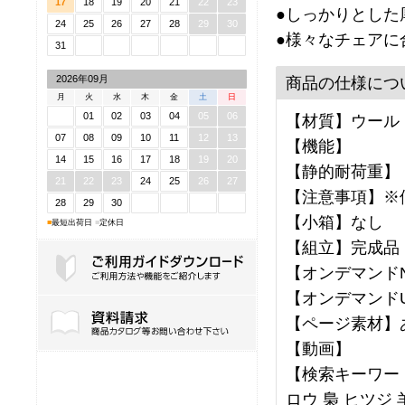
17
18
19
20
21
22
23
●しっかりとした
24
25
26
27
28
29
30
●様々なチェアに
31
2026年09月
商品の仕様につ
月
火
水
木
金
土
日
01
02
03
04
05
06
【材質】ウール
07
08
09
10
11
12
13
【機能】
14
15
16
17
18
19
20
【静的耐荷重】
21
22
23
24
25
26
27
【注意事項】※
28
29
30
【小箱】なし
■
最短出荷日
■
定休日
【組立】完成品
【オンデマンドNo
【オンデマンドU
ご利用ガイドダウンロード
【ページ素材】
【動画】
【検索キーワード
ロウ 梟 ヒツジ