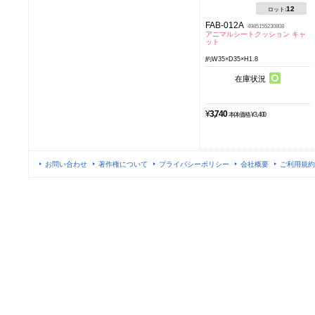
12
ロット:
FAB-012A
4985155230808
アニマルシートクッション キャ
ット
約W35×D35×H1.8
在庫状況
¥
3,740
本体価格 ¥3,400
お問い合わせ
著作権について
プライバシーポリシー
会社概要
ご利用規約