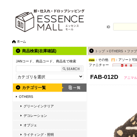
ID
商品検索(在庫確認)
トップ
›
OTHERS
›
ファブ
：その他
：アソート可
JANコード、商品コード、商品名で検索
ファニチャー
FAB-012D
アニマル
カテゴリ一覧
OTHERS
グリーンインテリア
デコレーション
オブジェ
ライティング・照明