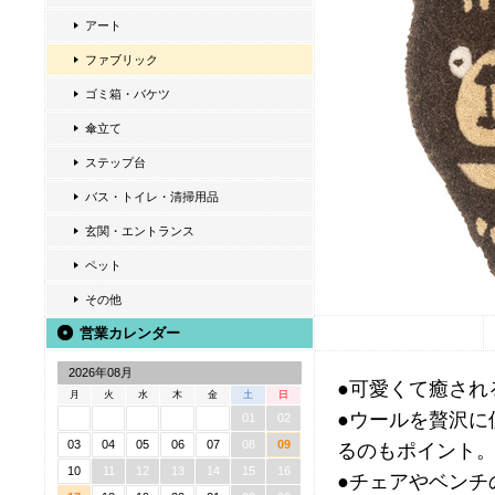
アート
ファブリック
ゴミ箱・バケツ
傘立て
ステップ台
バス・トイレ・清掃用品
玄関・エントランス
ペット
その他
営業カレンダー
2026年08月
●可愛くて癒され
月
火
水
木
金
土
日
●ウールを贅沢に
01
02
03
04
05
06
07
08
09
るのもポイント
10
11
12
13
14
15
16
●チェアやベンチ