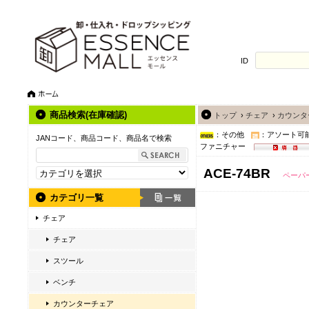
ID
商品検索(在庫確認)
トップ
›
チェア
›
カウンタ
：その他
：アソート可
JANコード、商品コード、商品名で検索
ファニチャー
ACE-74BR
ペーパ
カテゴリ一覧
チェア
チェア
スツール
ベンチ
カウンターチェア