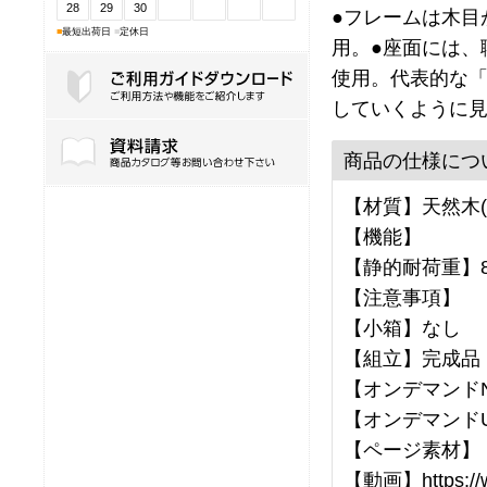
28
29
30
●フレームは木目
■
最短出荷日
■
定休日
用。●座面には、
使用。代表的な
していくように
ご利用ガイドダウンロード
商品の仕様につ
【材質】天然木(
【機能】
【静的耐荷重】8
【注意事項】
【小箱】なし
【組立】完成品
【オンデマンドNo
【オンデマンドU
【ページ素材】
【動画】https://ww