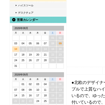
ハイスツール
デスクチェア
営業カレンダー
2026年08月
月
火
水
木
金
土
日
01
02
03
04
05
06
07
08
09
10
11
12
13
14
15
16
17
18
19
20
21
22
23
24
25
26
27
28
29
30
31
2026年09月
月
火
水
木
金
土
日
●北欧のデザイナ
01
02
03
04
05
06
プルで上質なハイ
07
08
09
10
11
12
13
いるので、ゆった
14
15
16
17
18
19
20
21
22
23
24
25
26
27
付いているので