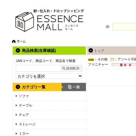
ID
商品検索(在庫確認)
トップ
：その他
：アソート可
JANコード、商品コード、商品名で検索
ファニチャー
カテゴリ一覧
ソファ
テーブル
チェア
ストレージ
ミラー