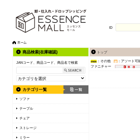
ID
商品検索(在庫確認)
トップ
：その他
：アソート可
JANコード、商品コード、商品名で検索
ファニチャー
カテゴリ一覧
ソファ
テーブル
チェア
ストレージ
ミラー