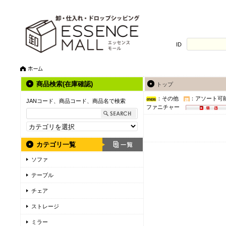
ID
商品検索(在庫確認)
トップ
：その他
：アソート可
JANコード、商品コード、商品名で検索
ファニチャー
カテゴリ一覧
ソファ
テーブル
チェア
ストレージ
ミラー