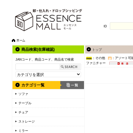
ID
商品検索(在庫確認)
トップ
：その他
：アソート可
JANコード、商品コード、商品名で検索
ファニチャー
カテゴリ一覧
ソファ
テーブル
チェア
ストレージ
ミラー