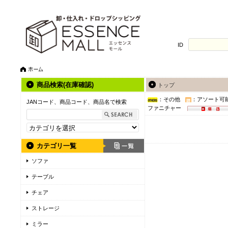
ID
商品検索(在庫確認)
トップ
：その他
：アソート可
JANコード、商品コード、商品名で検索
ファニチャー
カテゴリ一覧
ソファ
テーブル
チェア
ストレージ
ミラー