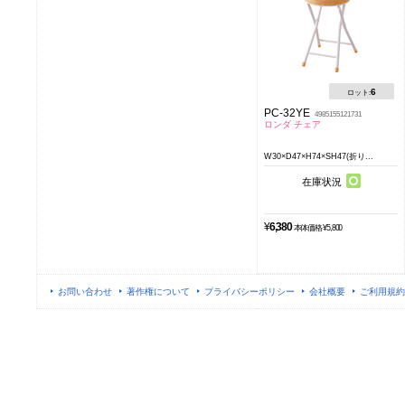
6
ロット:
PC-32YE
4985155121731
ロンダ チェア
W30×D47×H74×SH47(折り...
在庫状況
¥
6,380
本体価格 ¥5,800
お問い合わせ
著作権について
プライバシーポリシー
会社概要
ご利用規約