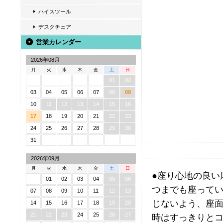
ハイスツール
デスクチェア
営業カレンダー
2026年08月
月
火
水
木
金
土
日
01
02
03
04
05
06
07
08
09
10
11
12
13
14
15
16
17
18
19
20
21
22
23
24
25
26
27
28
29
30
31
2026年09月
月
火
水
木
金
土
日
●座り心地の良い
01
02
03
04
05
06
つまでも座ってい
07
08
09
10
11
12
13
じないよう、座面
14
15
16
17
18
19
20
21
22
23
24
25
26
27
時はすっきりとコ