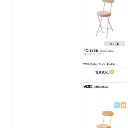
6
ロット:
PC-32BE
4985155121717
ロンダ チェア
W30×D47×H74×SH47(折り...
在庫状況
¥
6,380
本体価格 ¥5,800