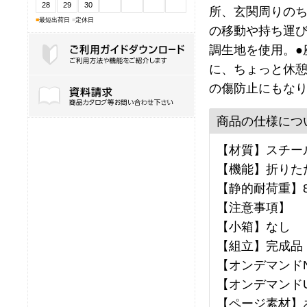
28
29
30
所、玄関周りのち
■
最短出荷日
■
定休日
の移動や持ち運び
調生地を使用。●
に、ちょっと休憩
ご利用ガイドダウンロード
の傷防止にもな
商品の仕様につ
【材質】スチール
【機能】折りた
【静的耐荷重】8
【注意事項】
【小箱】なし
【組立】完成品
【オンデマンドNo
【オンデマンドU
【ページ素材】