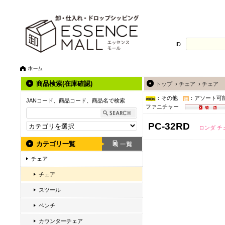
ID
商品検索(在庫確認)
トップ
›
チェア
›
チェア
：その他
：アソート可
JANコード、商品コード、商品名で検索
ファニチャー
PC-32RD
ロンダ チ
カテゴリ一覧
チェア
チェア
スツール
ベンチ
カウンターチェア