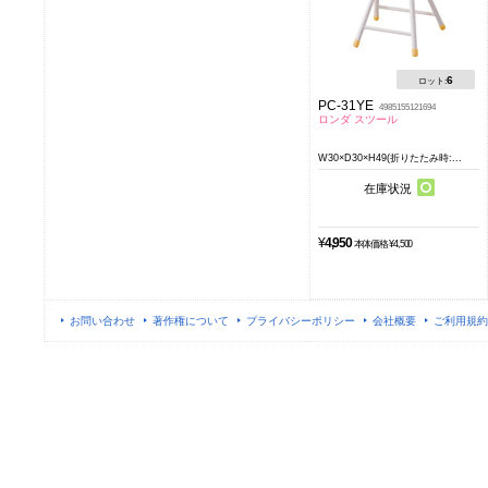
6
ロット:
PC-31YE
4985155121694
ロンダ スツール
W30×D30×H49(折りたたみ時:...
在庫状況
¥
4,950
本体価格 ¥4,500
お問い合わせ
著作権について
プライバシーポリシー
会社概要
ご利用規約