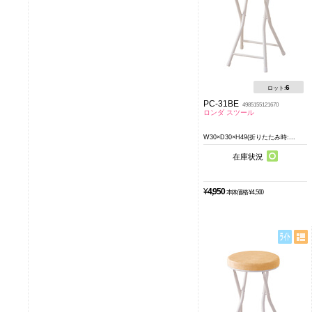
6
ロット:
PC-31BE
4985155121670
ロンダ スツール
W30×D30×H49(折りたたみ時:...
在庫状況
¥
4,950
本体価格 ¥4,500