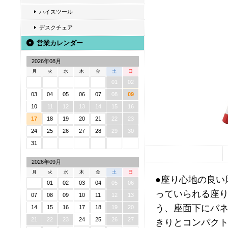
ハイスツール
デスクチェア
営業カレンダー
2026年08月
月
火
水
木
金
土
日
01
02
03
04
05
06
07
08
09
10
11
12
13
14
15
16
17
18
19
20
21
22
23
24
25
26
27
28
29
30
31
2026年09月
月
火
水
木
金
土
日
●座り心地の良い
01
02
03
04
05
06
っていられる座り
07
08
09
10
11
12
13
う、座面下にバネ
14
15
16
17
18
19
20
21
22
23
24
25
26
27
きりとコンパクト