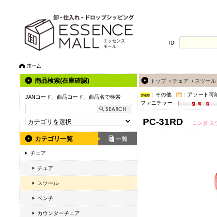
ID
商品検索(在庫確認)
トップ
›
チェア
›
スツール
：その他
：アソート可
JANコード、商品コード、商品名で検索
ファニチャー
PC-31RD
ロンダ ス
カテゴリ一覧
チェア
チェア
スツール
ベンチ
カウンターチェア