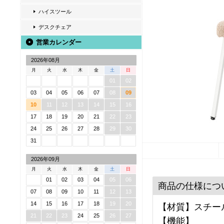
ハイスツール
デスクチェア
営業カレンダー
2026年08月
月
火
水
木
金
土
日
01
02
03
04
05
06
07
08
09
10
11
12
13
14
15
16
17
18
19
20
21
22
23
24
25
26
27
28
29
30
31
2026年09月
月
火
水
木
金
土
日
01
02
03
04
05
06
商品の仕様につ
07
08
09
10
11
12
13
14
15
16
17
18
19
20
【材質】スチール
21
22
23
24
25
26
27
【機能】