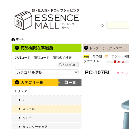
ID
商品検索(在庫確認)
トップ
›
チェア
›
スツール
：その他
：アソート可
JANコード、商品コード、商品名で検索
ファニチャー
PC-107BL
スツー
カテゴリ一覧
チェア
チェア
スツール
ベンチ
カウンターチェア