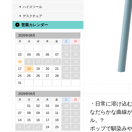
ハイスツール
デスクチェア
営業カレンダー
2026年08月
月
火
水
木
金
土
日
01
02
03
04
05
06
07
08
09
10
11
12
13
14
15
16
17
18
19
20
21
22
23
24
25
26
27
28
29
30
31
2026年09月
月
火
水
木
金
土
日
・日常に溶け込む
01
02
03
04
05
06
なだらかな曲線
07
08
09
10
11
12
13
ル。?
14
15
16
17
18
19
20
21
22
23
24
25
26
27
ポップで馴染み