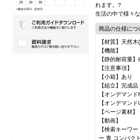
28
29
30
れます。?
■
最短出荷日
■
定休日
生活の中で様々な
商品の仕様につ
ご利用ガイドダウンロード
【材質】天然木(
【機能】
【静的耐荷重】8
【注意事項】
【小箱】あり
【組立】完成品
【オンデマンドNo
【オンデマンドU
【ページ素材】
【動画】
【検索キーワード
ー 青 コンパク