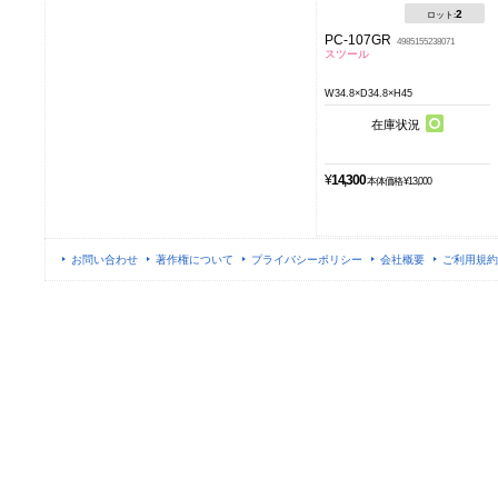
2
ロット:
PC-107GR
4985155238071
スツール
W34.8×D34.8×H45
在庫状況
¥
14,300
本体価格 ¥13,000
お問い合わせ
著作権について
プライバシーポリシー
会社概要
ご利用規約