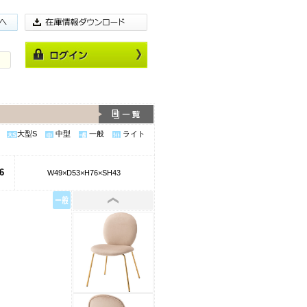
大型S
中型
一般
ライト
6
W49×D53×H76×SH43