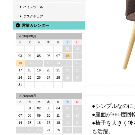
ハイスツール
デスクチェア
営業カレンダー
2026年08月
月
火
水
木
金
土
日
01
02
03
04
05
06
07
08
09
10
11
12
13
14
15
16
17
18
19
20
21
22
23
24
25
26
27
28
29
30
31
2026年09月
月
火
水
木
金
土
日
●シンプルなのに
01
02
03
04
05
06
●座面が360度
07
08
09
10
11
12
13
●椅子を大きく後
14
15
16
17
18
19
20
21
22
23
24
25
26
27
も活躍。