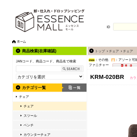
ID
商品検索(在庫確認)
トップ
›
チェア
›
チェア
：その他
：アソート可
JANコード、商品コード、商品名で検索
ファニチャー
KRM-020BR
カラ
カテゴリ一覧
チェア
チェア
スツール
ベンチ
カウンターチェア