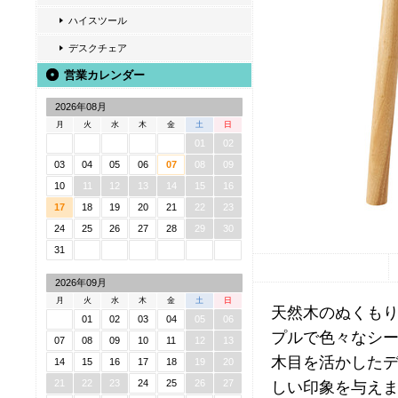
ハイスツール
デスクチェア
営業カレンダー
2026年08月
月
火
水
木
金
土
日
01
02
03
04
05
06
07
08
09
10
11
12
13
14
15
16
17
18
19
20
21
22
23
24
25
26
27
28
29
30
31
2026年09月
月
火
水
木
金
土
日
天然木のぬくもり
01
02
03
04
05
06
プルで色々なシ
07
08
09
10
11
12
13
木目を活かした
14
15
16
17
18
19
20
21
22
23
24
25
26
27
しい印象を与え