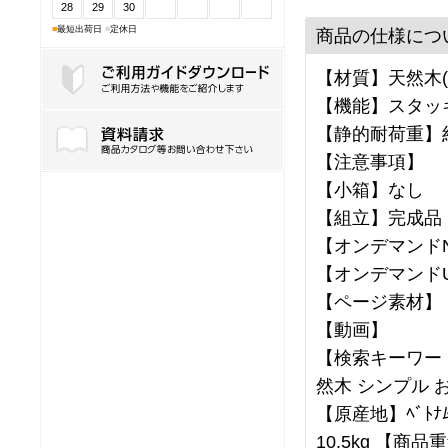
28
29
30
■
最短出荷日
■
定休日
商品の仕様につ
【材質】天然木(
【機能】スタッ
ご利用ガイドダウンロード
【静的耐荷重】約
【注意事項】
【小箱】なし
【組立】完成品
【オンデマンドNo
【オンデマンドU
【ページ素材】
【動画】
【検索キーワード
然木 シンプル 
【原産地】ﾍﾞﾄﾅﾑ
10.5kg 【商品重