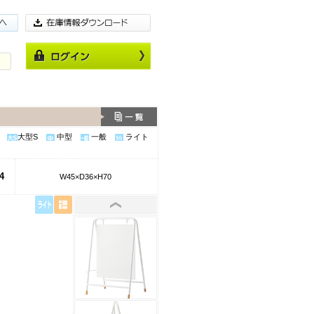
大型S
中型
一般
ライト
4
W45×D36×H70