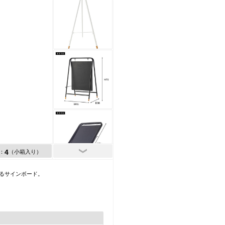
4
：
（小箱入り）
るサインボード。