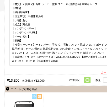
【材質】天然木化粧合板 ラッカー塗装 スチール(粉体塗装) 木製キャップ
【機能】
【静的耐荷重】
【注意事項】※個体差あり
【小箱】あり
【組立】完成品
【オンデマンドNo.】
【オンデマンドURL】
【ページ素材】
【動画】
【検索キーワード】サインボード 看板 立て看板 スタンド看板 スタンドボード 
掲示板 折りたたみ 畳める 隙間収納 おしゃれ 北欧 インダストリアル スタイリッ
コンパクト スリム 軽い 軽量 持ち運び シンプル インテリア 玄関 ディスプレイ
【原産地】ｲﾝﾄﾞﾈｼｱ 【梱包Aサイズ】W51.0xD25.5xH76.0 【梱包A重量】12.0
W48.0xD5.5xH74.0 【小箱重量】3.0kg
カー
¥13,200
在庫状況
数量
本体価格 ¥12,000
アソートが可能な商品