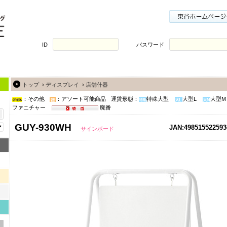
ID
パスワード
トップ
›
ディスプレイ
›
店舗什器
：その他
：アソート可能商品
運賃形態：
特殊大型
大型L
大型M
ファニチャー
廃番
GUY-930WH
JAN:498515522593
サインボード